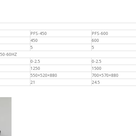
PFS-450
PFS-600
450
600
5
5
50-60HZ
0-2.5
0-2.5
1250
1500
550×520×880
700×570×880
21
24.5