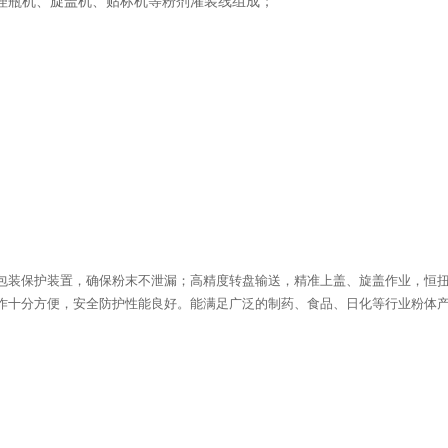
理瓶机、旋盖机、贴标机等粉剂灌装线组成；
包装保护装置，确保粉末不泄漏；高精度转盘输送，精准上盖、旋盖作业，恒
作十分方便，安全防护性能良好。能满足广泛的制药、食品、日化等行业粉体