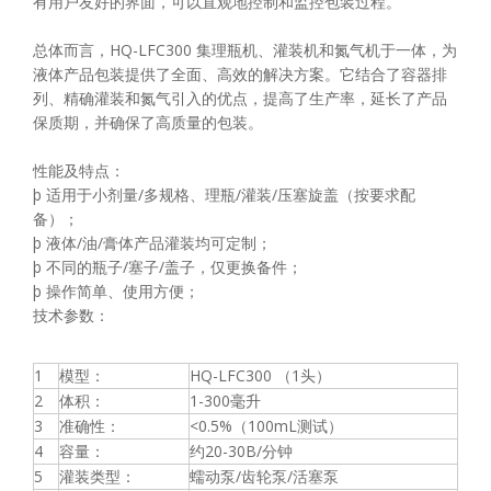
有用户友好的界面，可以直观地控制和监控包装过程。
总体而言，HQ-LFC300 集理瓶机、灌装机和氮气机于一体，为
液体产品包装提供了全面、高效的解决方案。它结合了容器排
列、精确灌装和氮气引入的优点，提高了生产率，延长了产品
保质期，并确保了高质量的包装。
性能及特点：
þ 适用于小剂量/多规格、理瓶/灌装/压塞旋盖（按要求配
备）；
þ 液体/油/膏体产品灌装均可定制；
þ 不同的瓶子/塞子/盖子，仅更换备件；
þ 操作简单、使用方便；
技术参数：
1
模型：
HQ-LFC300 （1头）
2
体积：
1-300毫升
3
准确性：
<0.5%（100mL测试）
4
容量：
约20-30B/分钟
5
灌装类型：
蠕动泵/齿轮泵/活塞泵