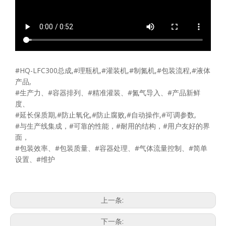
#HQ-LFC300总成,#理瓶机,#灌装机,#制氮机,#包装流程,#液体
产品,
#生产力、#容器排列、#精准灌装、#氮气导入、#产品新鲜
度、
#延长保质期,#防止氧化,#防止腐败,#自动操作,#可调参数,
#与生产线集成，#可靠的性能，#耐用的结构，#用户友好的界
面，
#包装效率、#包装质量、#容器处理、#气体流量控制、#简单
设置、#维护
上一条:
下一条: