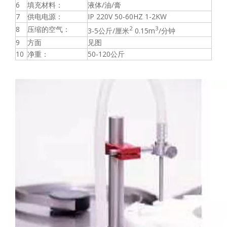
6
填充材料：
液体/油/膏
7
供电电源：
IP 220V 50-60HZ 1-2KW
8
压缩的空气：
2
3
3-5公斤/厘米
0.15m
/分钟
9
方面
见图
10
净重：
50-120公斤