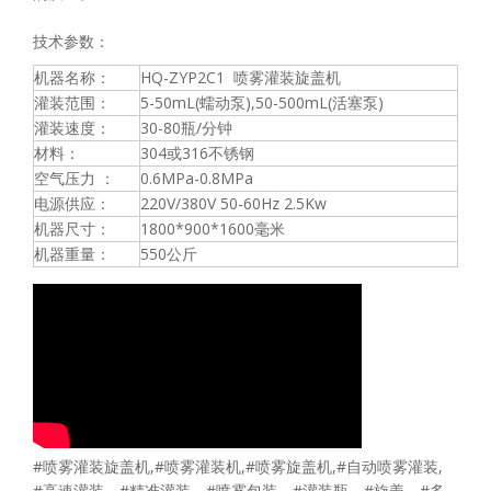
技术参数：
机器名称：
HQ-ZYP2C1 喷雾灌装旋盖机
灌装范围：
5-50mL(蠕动泵),50-500mL(活塞泵)
灌装速度：
30-80瓶/分钟
材料：
304或316不锈钢
空气压力 ：
0.6MPa-0.8MPa
电源供应：
220V/380V 50-60Hz 2.5Kw
机器尺寸：
1800*900*1600毫米
机器重量：
550公斤
#喷雾灌装旋盖机,#喷雾灌装机,#喷雾旋盖机,#自动喷雾灌装,
#高速灌装、#精准灌装、#喷雾包装、#灌装瓶、#旋盖、#多