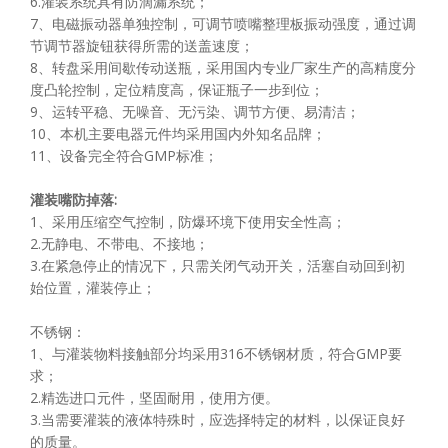
6.灌装系统具有防滴漏系统；
7、电磁振动器单独控制，可调节喷嘴整理板振动强度，通过调
节调节器旋钮获得所需的送盖速度；
8、转盘采用间歇传动送瓶，采用国内专业厂家生产的高精度分
度凸​​轮控制，定位精度高，保证瓶子一步到位；
9、运转平稳、无噪音、无污染、调节方便、易清洁；
10、本机主要电器元件均采用国内外知名品牌；
11、设备完全符合GMP标准；
灌装嘴防掉落
:
1、采用压缩空气控制，防爆环境下使用安全性高；
2.无静电、不带电、不接地；
3.在紧急停止的情况下，只需关闭气动开关，活塞自动回到初
始位置，灌装停止；
不锈钢：
1、与灌装物料接触部分均采用316不锈钢材质，符合GMP要
求；
2.精选进口元件，坚固耐用，使用方便。
3.当需要灌装的液体特殊时，应选择特定的材料，以保证良好
的质量。