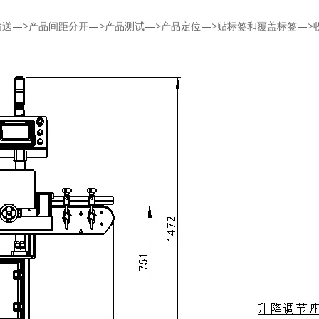
送—>产品间距分开—>产品测试—>产品定位—>贴标签和覆盖标签—>